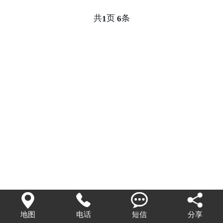
共
页
条
1
6




地图
电话
短信
分享