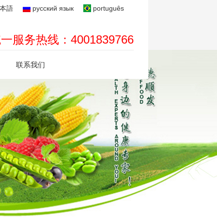
本語
русский язык
português
一服务热线：4001839766
联系我们