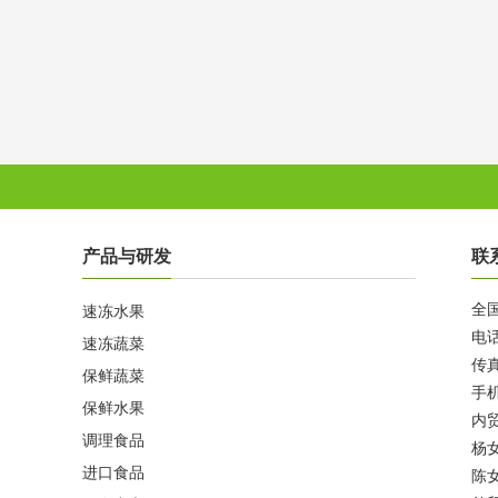
产品与研发
联
全国
速冻水果
电话
速冻蔬菜
传真
保鲜蔬菜
手机
保鲜水果
内贸
调理食品
杨女
进口食品
陈女