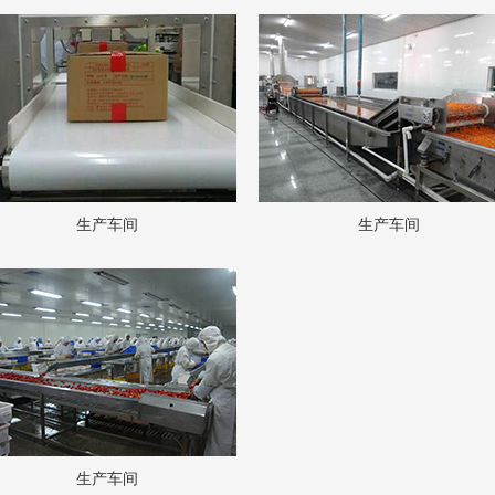
生产车间
生产车间
生产车间