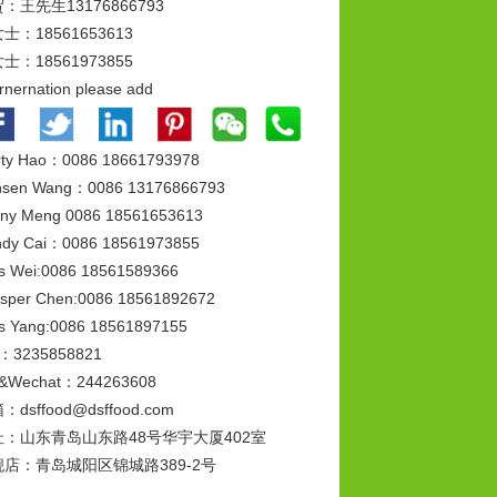
：王先生13176866793
士：18561653613
士：18561973855
ernernation please add
ty Hao：0086 18661793978
nsen Wang：0086 13176866793
ny Meng 0086 18561653613
dy Cai：0086 18561973855
s Wei:0086 18561589366
sper Chen:0086 18561892672
s Yang:0086 18561897155
：3235858821
&Wechat：244263608
：dsffood@dsffood.com
址：山东青岛山东路48号华宇大厦402室
舰店：青岛城阳区锦城路389-2号